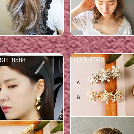
覽
85
H