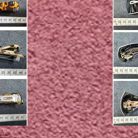
覽
33
H