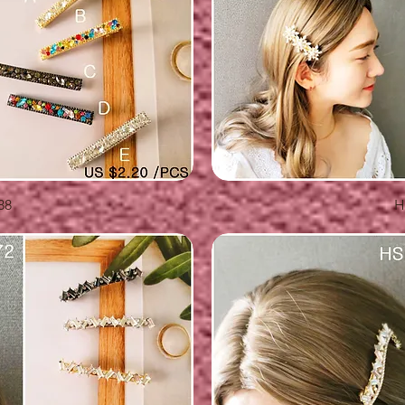
覽
88
H