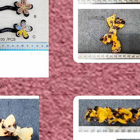
覽
80
H