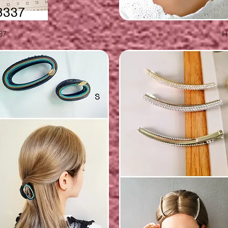
覽
37
H