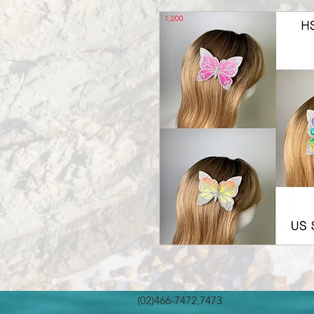
(02)466-7472,7473